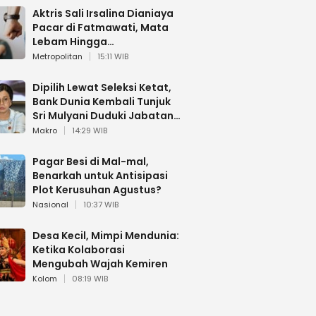
Aktris Sali Irsalina Dianiaya
Pacar di Fatmawati, Mata
Lebam Hingga
Diselamatkan Polantas
Metropolitan
15:11 WIB
Dipilih Lewat Seleksi Ketat,
Bank Dunia Kembali Tunjuk
Sri Mulyani Duduki Jabatan
Strategis
Makro
14:29 WIB
Pagar Besi di Mal-mal,
Benarkah untuk Antisipasi
Plot Kerusuhan Agustus?
Nasional
10:37 WIB
Desa Kecil, Mimpi Mendunia:
Ketika Kolaborasi
Mengubah Wajah Kemiren
Kolom
08:19 WIB