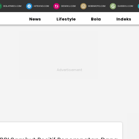
BOLATIMES.COM
HITEKNO.COM
DEWIKU.COM
MOBIMOTO.COM
GUIDEKU.COM
News
Lifestyle
Bola
Indeks