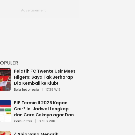
POPULER
Pelatih FC Twente Usir Mees
Hilgers: Saya Tak Berharap
Dia Kembali ke Klub!
Bola Indonesia
17:39 WIB
PIP Termin II 2026 Kapan
Cair? Ini Jadwal Lengkap
dan Cara Ceknya agar Dana
Tidak Hangus!
Komunitas
07:36 WIB
4 Shio yang Menarik