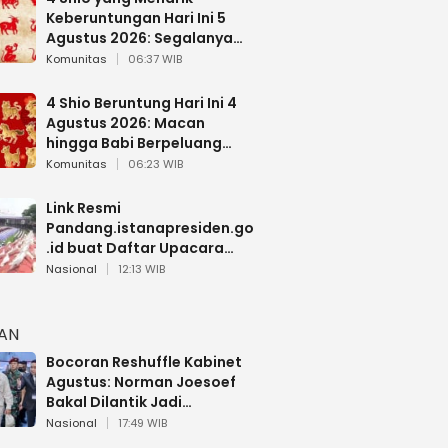
Keberuntungan Hari Ini 5
Agustus 2026: Segalanya
Berjalan Lancar
Komunitas
06:37 WIB
4 Shio Beruntung Hari Ini 4
Agustus 2026: Macan
hingga Babi Berpeluang
Dapat Kabar Baik
Komunitas
06:23 WIB
Link Resmi
Pandang.istanapresiden.go
.id buat Daftar Upacara
Bendera HUT RI di Istana
Nasional
12:13 WIB
Negara
HAN
Bocoran Reshuffle Kabinet
Agustus: Norman Joesoef
Bakal Dilantik Jadi
Wamenhan RI
Nasional
17:49 WIB