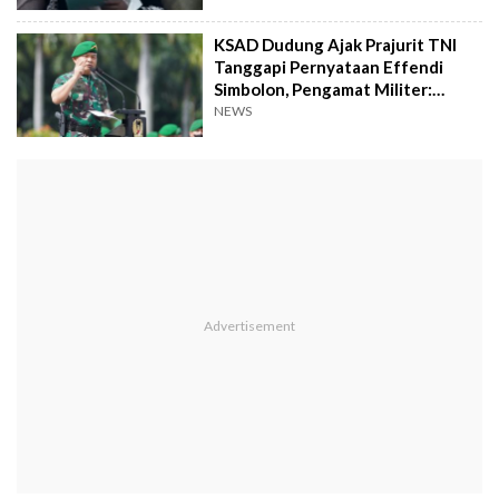
KSAD Dudung Ajak Prajurit TNI
Tanggapi Pernyataan Effendi
Simbolon, Pengamat Militer:
Bahaya, Melanggar Aturan
NEWS