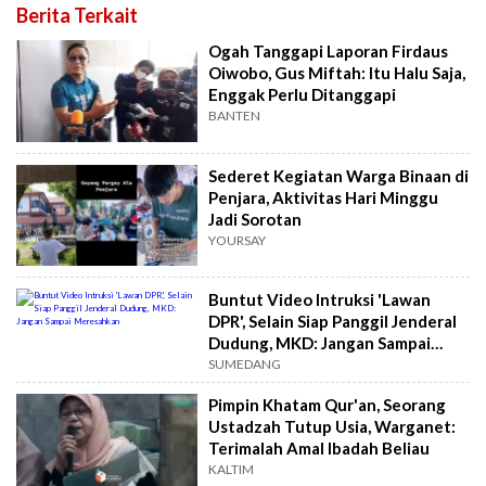
Berita Terkait
Ogah Tanggapi Laporan Firdaus
Oiwobo, Gus Miftah: Itu Halu Saja,
Enggak Perlu Ditanggapi
BANTEN
Sederet Kegiatan Warga Binaan di
Penjara, Aktivitas Hari Minggu
Jadi Sorotan
YOURSAY
Buntut Video Intruksi 'Lawan
DPR', Selain Siap Panggil Jenderal
Dudung, MKD: Jangan Sampai
Meresahkan
SUMEDANG
Pimpin Khatam Qur'an, Seorang
Ustadzah Tutup Usia, Warganet:
Terimalah Amal Ibadah Beliau
KALTIM