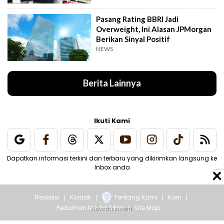
Pasang Rating BBRI Jadi
Overweight, Ini Alasan JPMorgan
Berikan Sinyal Positif
NEWS
Berita Lainnya
Ikuti Kami
Dapatkan informasi terkini dan terbaru yang dikirimkan langsung ke
Inbox anda
Redaksi
Kontak
Tentang Kami
Karir
Pedoman Media Siber
Site Map