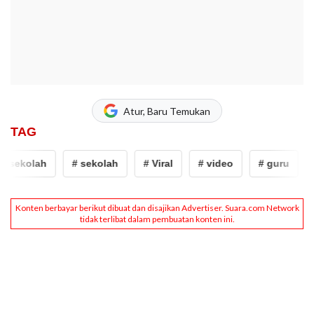
Atur, Baru Temukan
TAG
sekolah
# sekolah
# Viral
# video
# guru
# 