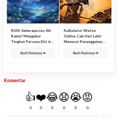
KUIS: Seberapa Leo Sih
Kalkulator Weton
Kamu? Mengukur
Online, Cek Hari Lahir
Tingkat Percaya Diri dan
Menurut Penanggalan
Karisma
Jawa
Ikuti Kuisnya ➔
Ikuti Kuisnya ➔
Komentar
👍
❤️
😂
😧
😭
😡
0
0
0
0
0
0