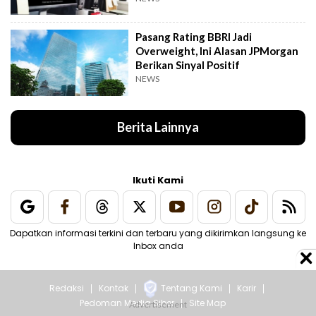
Pasang Rating BBRI Jadi
Overweight, Ini Alasan JPMorgan
Berikan Sinyal Positif
NEWS
Berita Lainnya
Ikuti Kami
Dapatkan informasi terkini dan terbaru yang dikirimkan langsung ke
Inbox anda
Redaksi
Kontak
Tentang Kami
Karir
Pedoman Media Siber
Site Map