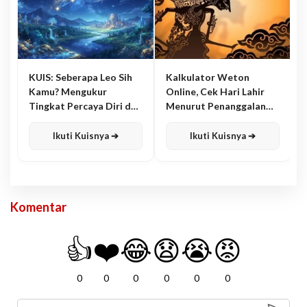
KUIS: Seberapa Leo Sih
Kalkulator Weton
Kamu? Mengukur
Online, Cek Hari Lahir
Tingkat Percaya Diri dan
Menurut Penanggalan
Karisma
Jawa
Ikuti Kuisnya ➔
Ikuti Kuisnya ➔
Komentar
👍
❤️
😂
😧
😭
😡
0
0
0
0
0
0