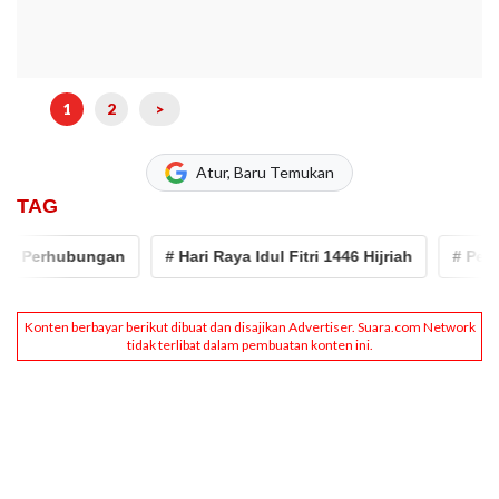
1
2
>
Atur, Baru Temukan
TAG
erhubungan
# Hari Raya Idul Fitri 1446 Hijriah
# Pemkot P