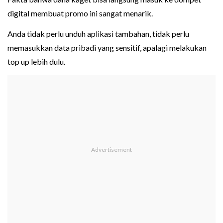
digital membuat promo ini sangat menarik.
Anda tidak perlu unduh aplikasi tambahan, tidak perlu
memasukkan data pribadi yang sensitif, apalagi melakukan
top up lebih dulu.