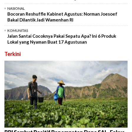
NASIONAL
Bocoran Reshuffle Kabinet Agustus: Norman Joesoef
Bakal Dilantik Jadi Wamenhan RI
KOMUNITAS
Jalan Santai Cocoknya Pakai Sepatu Apa? Ini 6 Produk
Lokal yang Nyaman Buat 17 Agustusan
Terkini