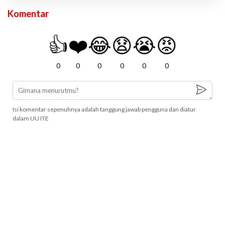
Komentar
👍
❤️
😂
😧
😭
😡
0
0
0
0
0
0
Isi komentar sepenuhnya adalah tanggung jawab pengguna dan diatur
dalam UU ITE