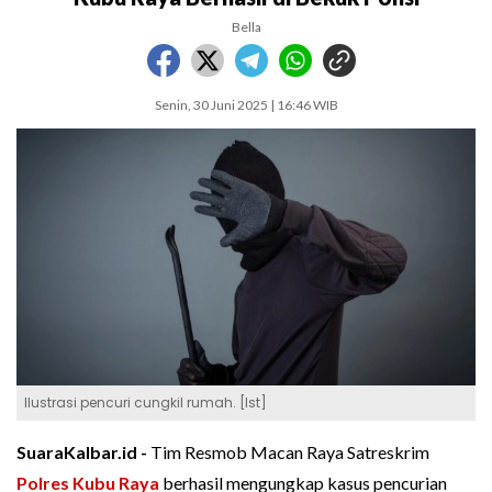
Bella
Senin, 30 Juni 2025 | 16:46 WIB
Ilustrasi pencuri cungkil rumah. [Ist]
SuaraKalbar.id -
Tim Resmob Macan Raya Satreskrim
Polres Kubu Raya
berhasil mengungkap kasus pencurian