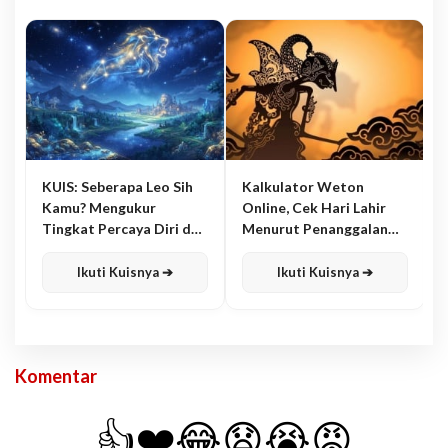
KUIS: Seberapa Leo Sih
Kalkulator Weton
Kamu? Mengukur
Online, Cek Hari Lahir
Tingkat Percaya Diri dan
Menurut Penanggalan
Karisma
Jawa
Ikuti Kuisnya ➔
Ikuti Kuisnya ➔
Komentar
👍
❤️
😂
😧
😭
😡