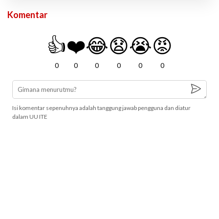
Komentar
👍
❤️
😂
😧
😭
😡
0
0
0
0
0
0
Isi komentar sepenuhnya adalah tanggung jawab pengguna dan diatur
dalam UU ITE