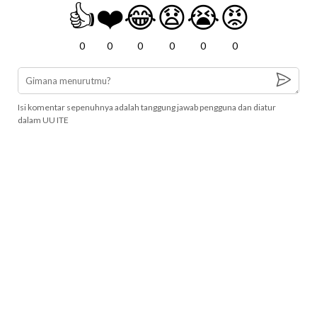
👍
❤️
😂
😧
😭
😡
0
0
0
0
0
0
Isi komentar sepenuhnya adalah tanggung jawab pengguna dan diatur
dalam UU ITE