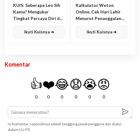
KUIS: Seberapa Leo Sih
Kalkulator Weton
Kamu? Mengukur
Online, Cek Hari Lahir
Tingkat Percaya Diri dan
Menurut Penanggalan
Karisma
Jawa
Ikuti Kuisnya ➔
Ikuti Kuisnya ➔
Komentar
👍
❤️
😂
😧
😭
😡
0
0
0
0
0
0
Isi komentar sepenuhnya adalah tanggung jawab pengguna dan diatur
dalam UU ITE