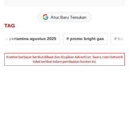
Atur, Baru Temukan
TAG
pertamina agustus 2025
# promo bright gas
# bangka be