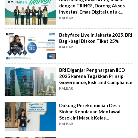
dengan TRING!, Dorong Akses
Investasi Emas Digital untuk
Masyarakat
KALBAR
Babyface Live in Jakarta 2025, BRI
Bagi-bagi Diskon Tiket 25%
KALBAR
BRI Diganjar Penghargaan IICD
2025 karena Tegakkan Prinsip
Governance, Risk, and Compliance
KALBAR
Dukung Perekonomian Desa
Sioban Kepulauan Mentawai,
Sosok Ini Masuk Kelas
AgenBRILink Juragan BRI
KALBAR