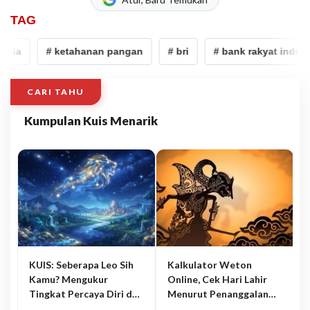
TAG
sia
# ketahanan pangan
# bri
# bank rakyat indones
CARI TAHU
Kumpulan Kuis Menarik
KUIS: Seberapa Leo Sih
Kalkulator Weton
Kamu? Mengukur
Online, Cek Hari Lahir
Tingkat Percaya Diri dan
Menurut Penanggalan
Karisma
Jawa