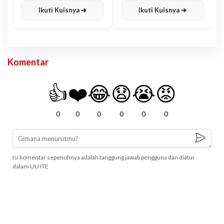
Ikuti Kuisnya ➔
Ikuti Kuisnya ➔
Komentar
👍
❤️
😂
😧
😭
😡
0
0
0
0
0
0
Isi komentar sepenuhnya adalah tanggung jawab pengguna dan diatur
dalam UU ITE