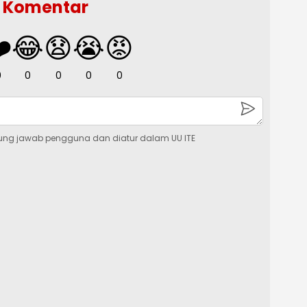
Komentar
️
😂
😧
😭
😡
0
0
0
0
0
ung jawab pengguna dan diatur dalam UU ITE