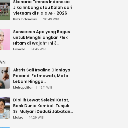
Skenario Timnas Indonesia
Jika Imbang atau Kalah dari
Vietnam di Piala AFF 2026
Bola Indonesia
20:49 WIB
Sunscreen Apa yang Bagus
untuk Menghilangkan Flek
Hitam di Wajah? Ini 3
Rekomendasi sesuai Review
Female
14:45 WIB
HAN
Aktris Sali Irsalina Dianiaya
Pacar di Fatmawati, Mata
Lebam Hingga
Diselamatkan Polantas
Metropolitan
15:11 WIB
Dipilih Lewat Seleksi Ketat,
Bank Dunia Kembali Tunjuk
Sri Mulyani Duduki Jabatan
Strategis
Makro
14:29 WIB