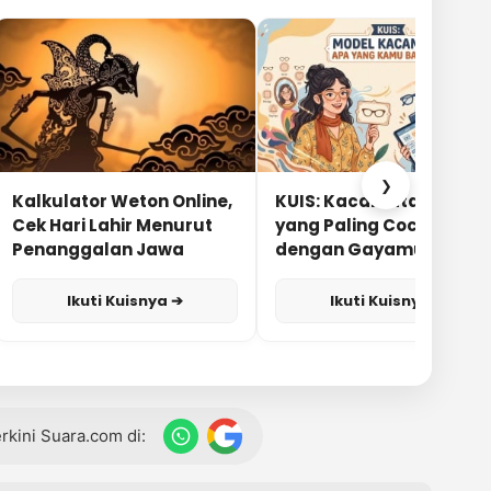
❯
Kalkulator Weton Online,
KUIS: Kacamata Apa
Cek Hari Lahir Menurut
yang Paling Cocok
Penanggalan Jawa
dengan Gayamu?
Ikuti Kuisnya ➔
Ikuti Kuisnya ➔
terkini Suara.com di: