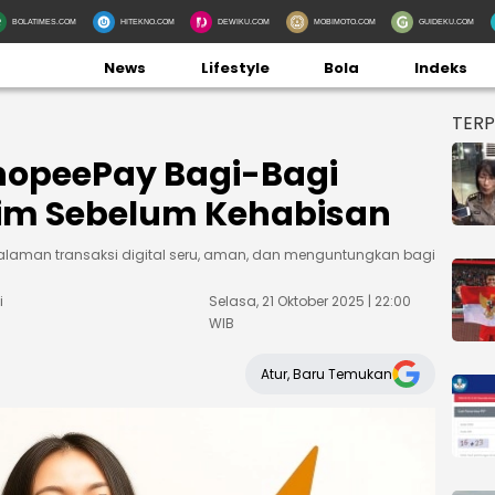
BOLATIMES.COM
HITEKNO.COM
DEWIKU.COM
MOBIMOTO.COM
GUIDEKU.COM
News
Lifestyle
Bola
Indeks
TER
ShopeePay Bagi-Bagi
laim Sebelum Kehabisan
laman transaksi digital seru, aman, dan menguntungkan bagi
i
Selasa, 21 Oktober 2025 | 22:00
WIB
Atur, Baru Temukan