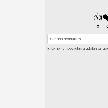
👍
❤
0
Isi komentar sepenuhnya adalah tangg