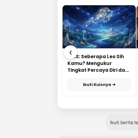
❮
KUIS: Seberapa Leo Sih
Kamu? Mengukur
Tingkat Percaya Diri dan
Karisma
Ikuti Kuisnya ➔
Ikuti berita 