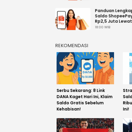
Panduan Lengkap
Saldo ShopeePay
Rp2,5 Juta Lewat
ShopeePay Hari I
18:00 WIB
REKOMENDASI
Serbu Sekarang: 8 Link
Str
DANA Kaget Hari Ini, Klaim
Sal
Saldo Gratis Sebelum
Ribu
Kehabisan!
Ini!