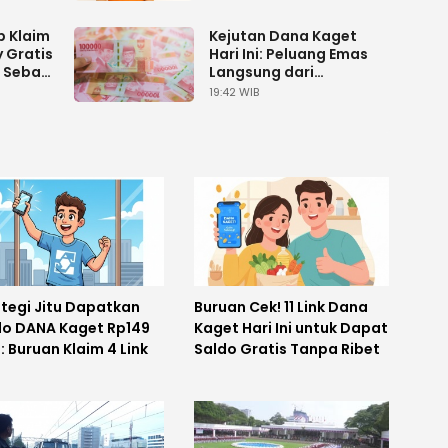
 Klaim
Kejutan Dana Kaget
 Gratis
Hari Ini: Peluang Emas
 Sebar
Langsung dari
ni
Genggamanmu!
19:42 WIB
ategi Jitu Dapatkan
Buruan Cek! 11 Link Dana
do DANA Kaget Rp149
Kaget Hari Ini untuk Dapat
: Buruan Klaim 4 Link
Saldo Gratis Tanpa Ribet