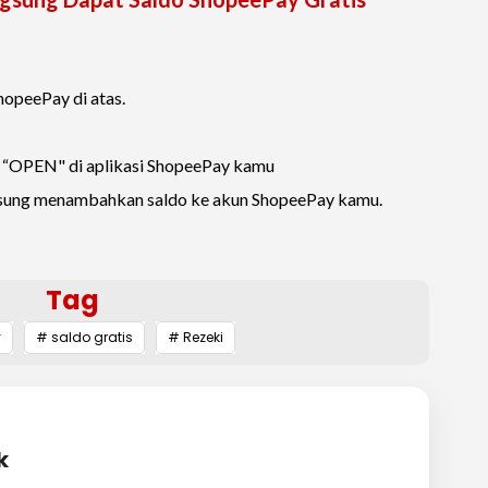
hopeePay di atas.
si “OPEN" di aplikasi ShopeePay kamu
ngsung menambahkan saldo ke akun ShopeePay kamu.
Tag
y
# saldo gratis
# Rezeki
k