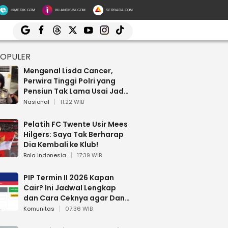
HIMEDIK.COM
IKLANDISINI.COM
SERBADA.COM
POPULER
Mengenal Lisda Cancer,
Perwira Tinggi Polri yang
Pensiun Tak Lama Usai Jadi
Brigjen
Nasional
11:22 WIB
Pelatih FC Twente Usir Mees
Hilgers: Saya Tak Berharap
Dia Kembali ke Klub!
Bola Indonesia
17:39 WIB
PIP Termin II 2026 Kapan
Cair? Ini Jadwal Lengkap
dan Cara Ceknya agar Dana
Tidak Hangus!
Komunitas
07:36 WIB