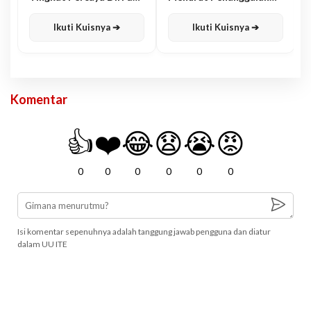
Karisma
Jawa
Ikuti Kuisnya ➔
Ikuti Kuisnya ➔
Komentar
👍
❤️
😂
😧
😭
😡
0
0
0
0
0
0
Isi komentar sepenuhnya adalah tanggung jawab pengguna dan diatur
dalam UU ITE