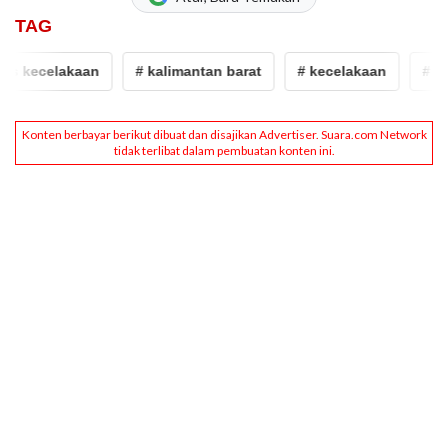
TAG
kecelakaan
# kalimantan barat
# kecelakaan
# truk