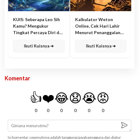
KUIS: Seberapa Leo Sih
Kalkulator Weton
Kamu? Mengukur
Online, Cek Hari Lahir
Tingkat Percaya Diri dan
Menurut Penanggalan
Karisma
Jawa
Ikuti Kuisnya ➔
Ikuti Kuisnya ➔
Komentar
👍
❤️
😂
😧
😭
😡
0
0
0
0
0
0
Isi komentar sepenuhnya adalah tanggung jawab pengguna dan diatur