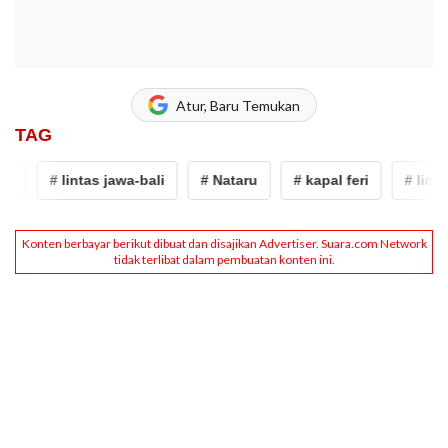
Atur, Baru Temukan
TAG
i
# lintas jawa-bali
# Nataru
# kapal feri
# lintas