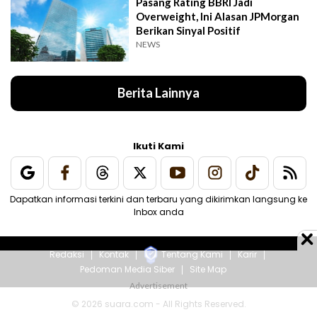
Pasang Rating BBRI Jadi
Overweight, Ini Alasan JPMorgan
Berikan Sinyal Positif
NEWS
Berita Lainnya
Ikuti Kami
Dapatkan informasi terkini dan terbaru yang dikirimkan langsung ke
Inbox anda
Redaksi
Kontak
Tentang Kami
Karir
Pedoman Media Siber
Site Map
© 2026 suara.com - All Rights Reserved.