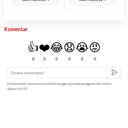
Komentar
👍
❤️
😂
😧
😭
😡
0
0
0
0
0
0
Isi komentar sepenuhnya adalah tanggung jawab pengguna dan diatur
dalam UU ITE