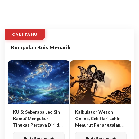
CARI TAHU
Kumpulan Kuis Menarik
KUIS: Seberapa Leo Sih
Kalkulator Weton
Kamu? Mengukur
Online, Cek Hari Lahir
Tingkat Percaya Diri dan
Menurut Penanggalan
Karisma
Jawa
Ikuti Kuisnya ➔
Ikuti Kuisnya ➔