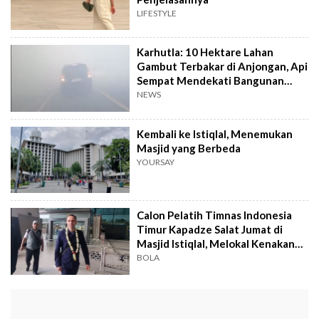
LIFESTYLE
Karhutla: 10 Hektare Lahan
Gambut Terbakar di Anjongan, Api
Sempat Mendekati Bangunan
Warga
NEWS
Kembali ke Istiqlal, Menemukan
Masjid yang Berbeda
YOURSAY
Calon Pelatih Timnas Indonesia
Timur Kapadze Salat Jumat di
Masjid Istiqlal, Melokal Kenakan
Batik
BOLA