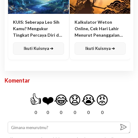
KUIS: Seberapa Leo Sih
Kalkulator Weton
Kamu? Mengukur
Online, Cek Hari Lahir
Tingkat Percaya Diri dan
Menurut Penanggalan
Karisma
Jawa
Ikuti Kuisnya ➔
Ikuti Kuisnya ➔
Komentar
👍
❤️
😂
😧
😭
😡
0
0
0
0
0
0