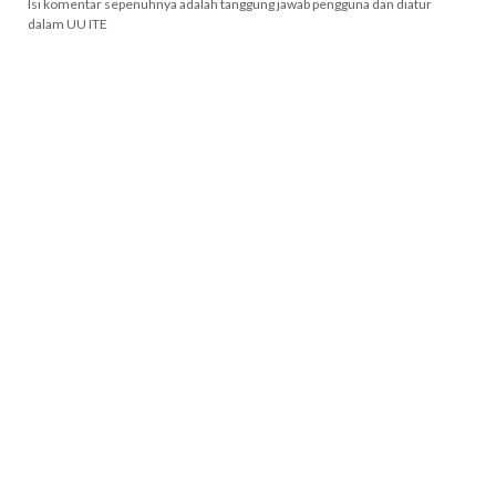
Isi komentar sepenuhnya adalah tanggung jawab pengguna dan diatur
dalam UU ITE