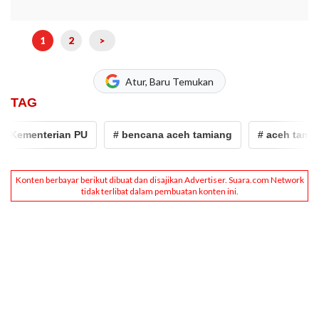
1
2
>
Atur, Baru Temukan
TAG
Kementerian PU
# bencana aceh tamiang
# aceh tamiang