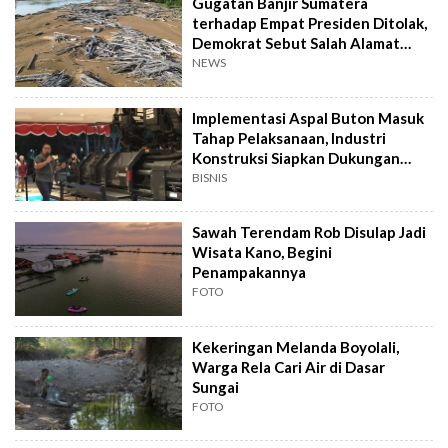
Gugatan Banjir Sumatera
terhadap Empat Presiden Ditolak,
Demokrat Sebut Salah Alamat
Pengadilan
NEWS
Implementasi Aspal Buton Masuk
Tahap Pelaksanaan, Industri
Konstruksi Siapkan Dukungan
Teknologi
BISNIS
Sawah Terendam Rob Disulap Jadi
Wisata Kano, Begini
Penampakannya
FOTO
Kekeringan Melanda Boyolali,
Warga Rela Cari Air di Dasar
Sungai
FOTO