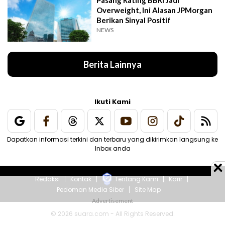
Overweight, Ini Alasan JPMorgan
Berikan Sinyal Positif
NEWS
Berita Lainnya
Ikuti Kami
Dapatkan informasi terkini dan terbaru yang dikirimkan langsung ke
Inbox anda
Redaksi
Kontak
Tentang Kami
Karir
Pedoman Media Siber
Site Map
© 2026 suara.com - All Rights Reserved.