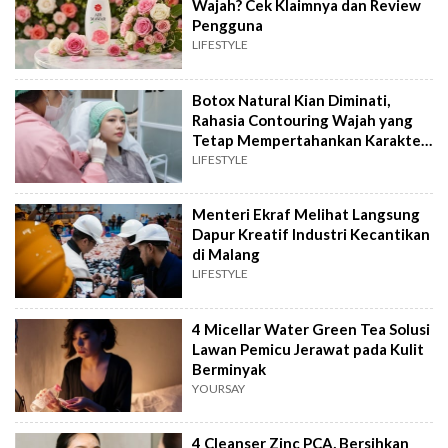
Wajah? Cek Klaimnya dan Review
Pengguna
LIFESTYLE
Botox Natural Kian Diminati,
Rahasia Contouring Wajah yang
Tetap Mempertahankan Karakter
Alami
LIFESTYLE
Menteri Ekraf Melihat Langsung
Dapur Kreatif Industri Kecantikan
di Malang
LIFESTYLE
4 Micellar Water Green Tea Solusi
Lawan Pemicu Jerawat pada Kulit
Berminyak
YOURSAY
4 Cleanser Zinc PCA, Bersihkan