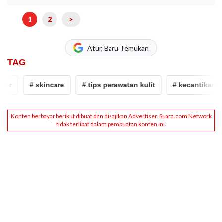
1
2
>
Atur, Baru Temukan
TAG
r
# skincare
# tips perawatan kulit
# kecantikan