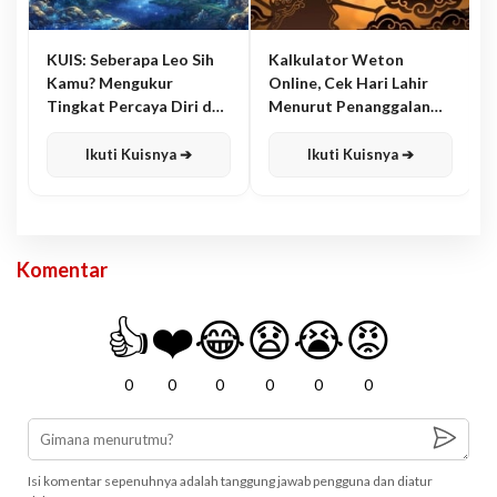
KUIS: Seberapa Leo Sih
Kalkulator Weton
Kamu? Mengukur
Online, Cek Hari Lahir
Tingkat Percaya Diri dan
Menurut Penanggalan
Karisma
Jawa
Ikuti Kuisnya ➔
Ikuti Kuisnya ➔
Komentar
👍
❤️
😂
😧
😭
😡
0
0
0
0
0
0
Isi komentar sepenuhnya adalah tanggung jawab pengguna dan diatur