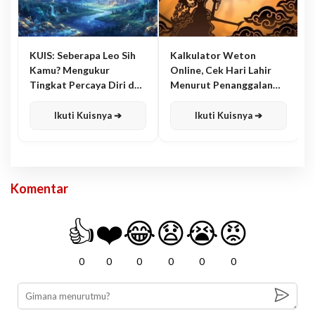
KUIS: Seberapa Leo Sih
Kalkulator Weton
Kamu? Mengukur
Online, Cek Hari Lahir
Tingkat Percaya Diri dan
Menurut Penanggalan
Karisma
Jawa
Ikuti Kuisnya ➔
Ikuti Kuisnya ➔
Komentar
👍
❤️
😂
😧
😭
😡
0
0
0
0
0
0