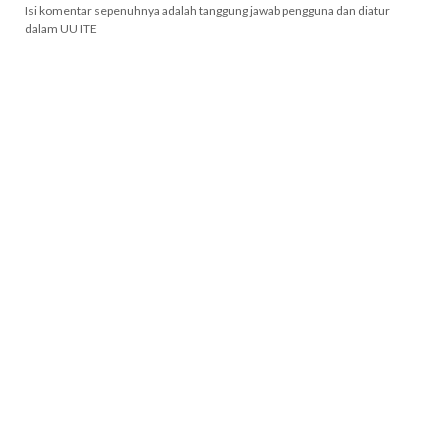
Isi komentar sepenuhnya adalah tanggung jawab pengguna dan diatur
dalam UU ITE