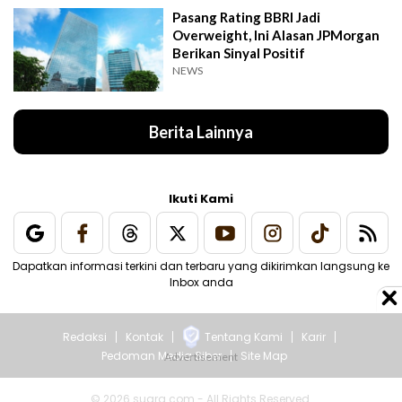
Pasang Rating BBRI Jadi
Overweight, Ini Alasan JPMorgan
Berikan Sinyal Positif
NEWS
Berita Lainnya
Ikuti Kami
Dapatkan informasi terkini dan terbaru yang dikirimkan langsung ke
Inbox anda
Redaksi
Kontak
Tentang Kami
Karir
Pedoman Media Siber
Site Map
© 2026 suara.com - All Rights Reserved.