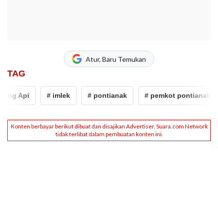
Atur, Baru Temukan
TAG
ang Api
# imlek
# pontianak
# pemkot pontianak