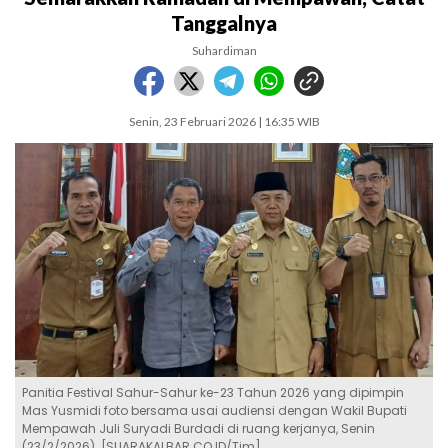
Tanggalnya
Suhardiman
Senin, 23 Februari 2026 | 16:35 WIB
Panitia Festival Sahur-Sahur ke-23 Tahun 2026 yang dipimpin
Mas Yusmidi foto bersama usai audiensi dengan Wakil Bupati
Mempawah Juli Suryadi Burdadi di ruang kerjanya, Senin
(23/2/2026). [SUARAKALBAR.CO.ID/Tim]