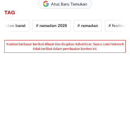
Atur, Baru Temukan
TAG
ntan barat
# ramadan 2026
# ramadan
# festival sah