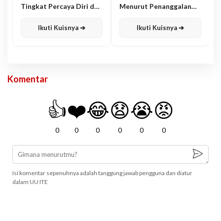
Tingkat Percaya Diri dan
Menurut Penanggalan
Karisma
Jawa
Ikuti Kuisnya ➔
Ikuti Kuisnya ➔
Komentar
👍
❤️
😂
😧
😭
😡
0
0
0
0
0
0
Isi komentar sepenuhnya adalah tanggung jawab pengguna dan diatur
dalam UU ITE