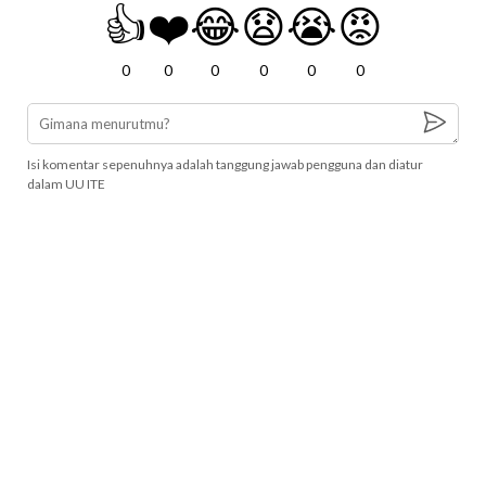
👍
❤️
😂
😧
😭
😡
0
0
0
0
0
0
Isi komentar sepenuhnya adalah tanggung jawab pengguna dan diatur
dalam UU ITE