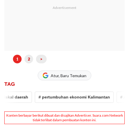
1
2
>
Atur, Baru Temukan
TAG
skal daerah
# pertumbuhan ekonomi Kalimantan
# APEKS