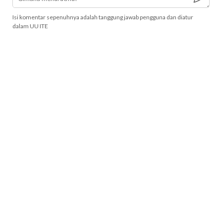
Isi komentar sepenuhnya adalah tanggung jawab pengguna dan diatur
dalam UU ITE