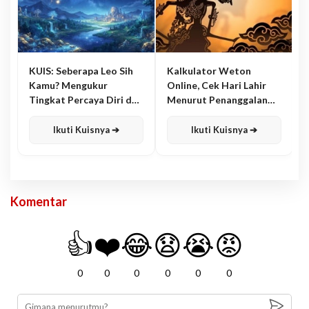
KUIS: Seberapa Leo Sih
Kalkulator Weton
Kamu? Mengukur
Online, Cek Hari Lahir
Tingkat Percaya Diri dan
Menurut Penanggalan
Karisma
Jawa
Ikuti Kuisnya ➔
Ikuti Kuisnya ➔
Komentar
👍
❤️
😂
😧
😭
😡
0
0
0
0
0
0