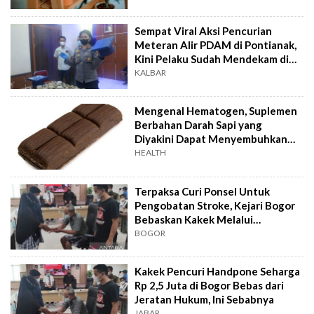
Sempat Viral Aksi Pencurian
Meteran AIir PDAM di Pontianak,
Kini Pelaku Sudah Mendekam di
Jeruji Besi
KALBAR
Mengenal Hematogen, Suplemen
Berbahan Darah Sapi yang
Diyakini Dapat Menyembuhkan
Anemia dan Malnutrisi
HEALTH
Terpaksa Curi Ponsel Untuk
Pengobatan Stroke, Kejari Bogor
Bebaskan Kakek Melalui
Kebijakan Keadilan Restoratif
BOGOR
Kakek Pencuri Handpone Seharga
Rp 2,5 Juta di Bogor Bebas dari
Jeratan Hukum, Ini Sebabnya
JABAR