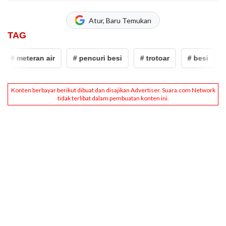
Atur, Baru Temukan
TAG
# meteran air
# pencuri besi
# trotoar
# besi
# 