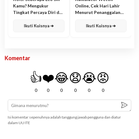
Kamu? Mengukur
Online, Cek Hari Lahir
Tingkat Percaya Diri dan
Menurut Penanggalan
Karisma
Jawa
Ikuti Kuisnya ➔
Ikuti Kuisnya ➔
Komentar
👍
❤️
😂
😧
😭
😡
0
0
0
0
0
0
Isi komentar sepenuhnya adalah tanggung jawab pengguna dan diatur
dalam UU ITE