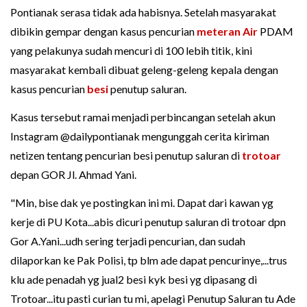
Pontianak serasa tidak ada habisnya. Setelah masyarakat
dibikin gempar dengan kasus pencurian
meteran Air
PDAM
yang pelakunya sudah mencuri di 100 lebih titik, kini
masyarakat kembali dibuat geleng-geleng kepala dengan
kasus pencurian
besi
penutup saluran.
Kasus tersebut ramai menjadi perbincangan setelah akun
Instagram @dailypontianak mengunggah cerita kiriman
netizen tentang pencurian besi penutup saluran di
trotoar
depan GOR Jl. Ahmad Yani.
"Min, bise dak ye postingkan ini mi. Dapat dari kawan yg
kerje di PU Kota...abis dicuri penutup saluran di trotoar dpn
Gor A.Yani...udh sering terjadi pencurian, dan sudah
dilaporkan ke Pak Polisi, tp blm ade dapat pencurinye,...trus
klu ade penadah yg jual2 besi kyk besi yg dipasang di
Trotoar...itu pasti curian tu mi, apelagi Penutup Saluran tu Ade