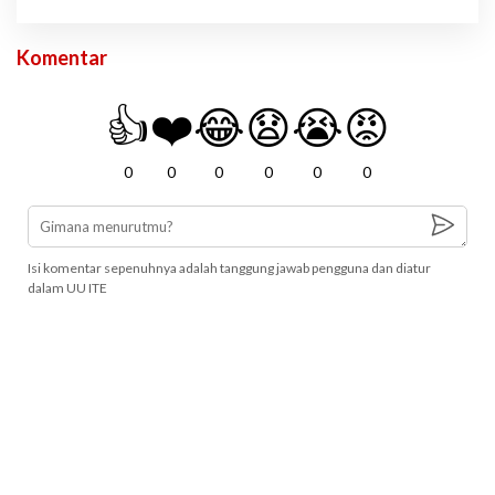
Komentar
👍
❤️
😂
😧
😭
😡
0
0
0
0
0
0
Isi komentar sepenuhnya adalah tanggung jawab pengguna dan diatur
dalam UU ITE