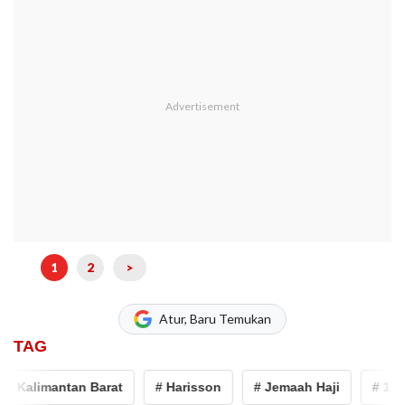
1
2
>
Atur, Baru Temukan
TAG
Kalimantan Barat
# Harisson
# Jemaah Haji
# 10 Doa