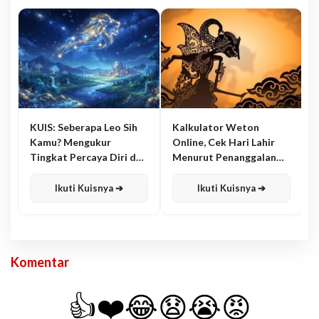
KUIS: Seberapa Leo Sih
Kalkulator Weton
Kamu? Mengukur
Online, Cek Hari Lahir
Tingkat Percaya Diri dan
Menurut Penanggalan
Karisma
Jawa
Ikuti Kuisnya ➔
Ikuti Kuisnya ➔
Komentar
👍
❤️
😂
😧
😭
😡