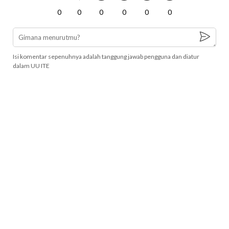
0
0
0
0
0
0
Isi komentar sepenuhnya adalah tanggung jawab pengguna dan diatur
dalam UU ITE