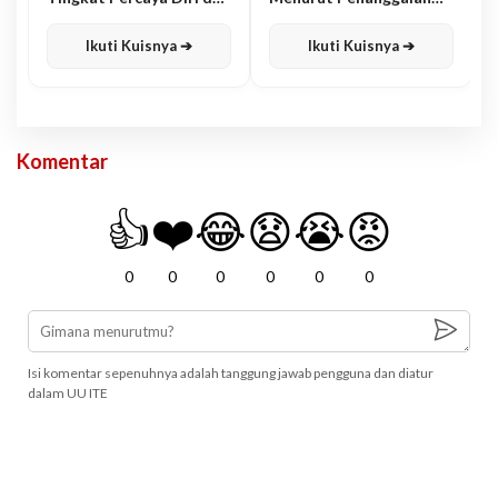
Karisma
Jawa
Ikuti Kuisnya ➔
Ikuti Kuisnya ➔
Komentar
👍
❤️
😂
😧
😭
😡
0
0
0
0
0
0
Isi komentar sepenuhnya adalah tanggung jawab pengguna dan diatur
dalam UU ITE