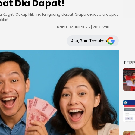
pat Dia Dapat!
aget! Cukup klik link, langsung dapat. Siapa cepat dia dapat!
ktis!
Rabu, 02 Juli 2025 | 20:13 WIB
Atur, Baru Temukan
TER