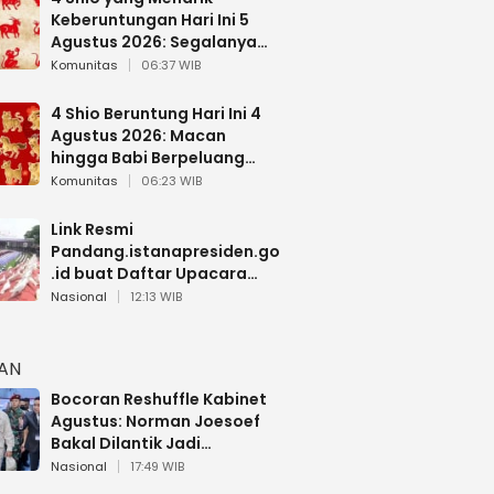
Keberuntungan Hari Ini 5
Agustus 2026: Segalanya
Berjalan Lancar
Komunitas
06:37 WIB
4 Shio Beruntung Hari Ini 4
Agustus 2026: Macan
hingga Babi Berpeluang
Dapat Kabar Baik
Komunitas
06:23 WIB
Link Resmi
Pandang.istanapresiden.go
.id buat Daftar Upacara
Bendera HUT RI di Istana
Nasional
12:13 WIB
Negara
HAN
Bocoran Reshuffle Kabinet
Agustus: Norman Joesoef
Bakal Dilantik Jadi
Wamenhan RI
Nasional
17:49 WIB