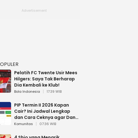
POPULER
Pelatih FC Twente Usir Mees
Hilgers: Saya Tak Berharap
Dia Kembali ke Klub!
Bola Indonesia
17:39 WIB
PIP Termin II 2026 Kapan
Cair? Ini Jadwal Lengkap
dan Cara Ceknya agar Dana
Tidak Hangus!
Komunitas
07:36 WIB
4 Shio yang Menarik