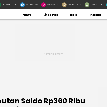
BOLATIMES.COM
HITEKNO.COM
DEWIKU.COM
MOBIMOTO.COM
GUIDEKU.COM
News
Lifestyle
Bola
Indeks
utan Saldo Rp360 Ribu