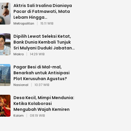
Aktris Sali Irsalina Dianiaya
Pacar di Fatmawati, Mata
Lebam Hingga
Diselamatkan Polantas
Metropolitan
15:11 WIB
Dipilih Lewat Seleksi Ketat,
Bank Dunia Kembali Tunjuk
Sri Mulyani Duduki Jabatan
Strategis
Makro
14:29 WIB
Pagar Besi di Mal-mal,
Benarkah untuk Antisipasi
Plot Kerusuhan Agustus?
Nasional
10:37 WIB
Desa Kecil, Mimpi Mendunia:
Ketika Kolaborasi
Mengubah Wajah Kemiren
Kolom
08:19 WIB