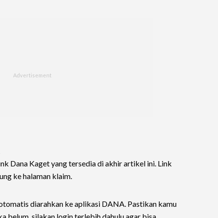
t
link Dana Kaget yang tersedia di akhir artikel ini. Link
ng ke halaman klaim.
 otomatis diarahkan ke aplikasi DANA. Pastikan kamu
 belum, silakan login terlebih dahulu agar bisa