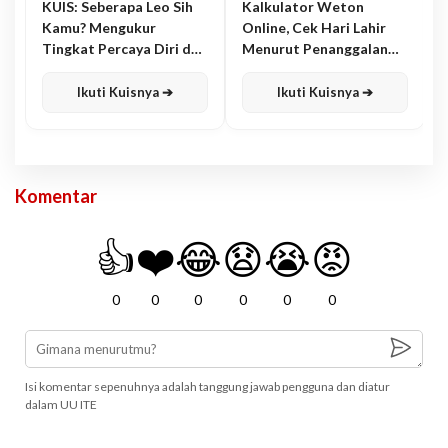
KUIS: Seberapa Leo Sih
Kalkulator Weton
Kamu? Mengukur
Online, Cek Hari Lahir
Tingkat Percaya Diri dan
Menurut Penanggalan
Karisma
Jawa
Ikuti Kuisnya ➔
Ikuti Kuisnya ➔
Komentar
👍
❤️
😂
😧
😭
😡
0
0
0
0
0
0
Isi komentar sepenuhnya adalah tanggung jawab pengguna dan diatur
dalam UU ITE