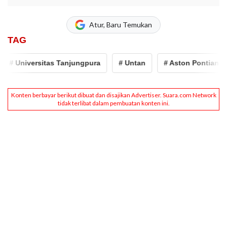
Atur, Baru Temukan
TAG
# Universitas Tanjungpura
# Untan
# Aston Pontianak