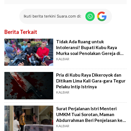
Ikuti berita terkini Suara.com di:
Berita Terkait
Tidak Ada Ruang untuk
Intoleransi! Bupati Kubu Raya
Murka soal Penolakan Gereja di
Desa Kapur
KALBAR
Pria di Kubu Raya Dikeroyok dan
Ditikam Lima Kali Gara-gara Tegur
Pelaku Intip Istrinya
KALBAR
Surat Perjalanan Istri Menteri
UMKM Tuai Sorotan, Maman
Abdurrahman Beri Penjelasan ke
KPK
KALBAR