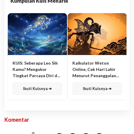
Kumpulan Kuis Menarik
KUIS: Seberapa Leo Sih
Kalkulator Weton
Kamu? Mengukur
Online, Cek Hari Lahir
Tingkat Percaya Diri dan
Menurut Penanggalan
Karisma
Jawa
Ikuti Kuisnya ➔
Ikuti Kuisnya ➔
Komentar