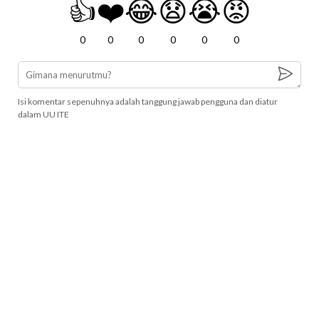
👍
❤️
😂
😧
😭
😡
0
0
0
0
0
0
Isi komentar sepenuhnya adalah tanggung jawab pengguna dan diatur
dalam UU ITE