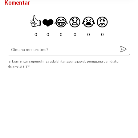
Komentar
👍
❤️
😂
😧
😭
😡
0
0
0
0
0
0
Isi komentar sepenuhnya adalah tanggung jawab pengguna dan diatur
dalam UU ITE