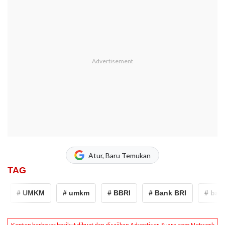
Atur, Baru Temukan
TAG
# UMKM
# umkm
# BBRI
# Bank BRI
# bank b