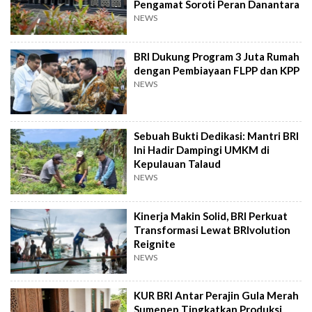
Pengamat Soroti Peran Danantara
NEWS
BRI Dukung Program 3 Juta Rumah
dengan Pembiayaan FLPP dan KPP
NEWS
Sebuah Bukti Dedikasi: Mantri BRI
Ini Hadir Dampingi UMKM di
Kepulauan Talaud
NEWS
Kinerja Makin Solid, BRI Perkuat
Transformasi Lewat BRIvolution
Reignite
NEWS
KUR BRI Antar Perajin Gula Merah
Sumenep Tingkatkan Produksi