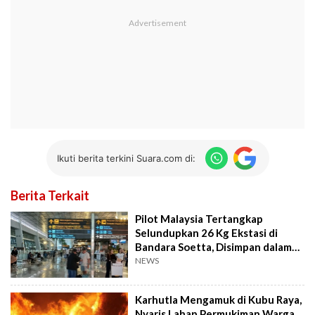
Ikuti berita terkini Suara.com di:
Berita Terkait
Pilot Malaysia Tertangkap
Selundupkan 26 Kg Ekstasi di
Bandara Soetta, Disimpan dalam
Koper Kru
NEWS
Karhutla Mengamuk di Kubu Raya,
Nyaris Lahap Permukiman Warga