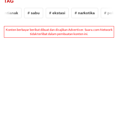
TAG
ntianak
# sabu
# ekstasi
# narkotika
# polda ka