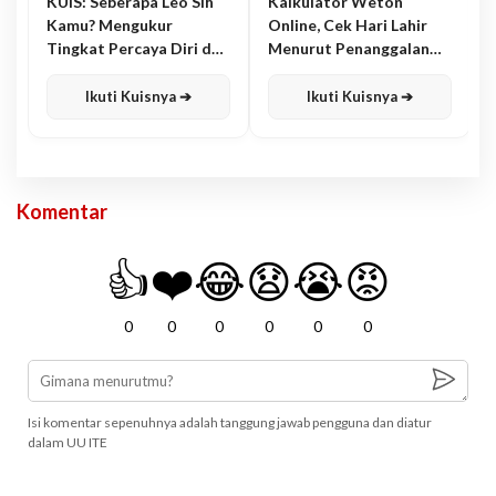
KUIS: Seberapa Leo Sih
Kalkulator Weton
Kamu? Mengukur
Online, Cek Hari Lahir
Tingkat Percaya Diri dan
Menurut Penanggalan
Karisma
Jawa
Ikuti Kuisnya ➔
Ikuti Kuisnya ➔
Komentar
👍
❤️
😂
😧
😭
😡
0
0
0
0
0
0
Isi komentar sepenuhnya adalah tanggung jawab pengguna dan diatur
dalam UU ITE