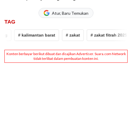
Atur, Baru Temukan
TAG
ng
# kalimantan barat
# zakat
# zakat fitrah 2025