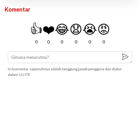
Komentar
👍
❤️
😂
😧
😭
😡
0
0
0
0
0
0
Isi komentar sepenuhnya adalah tanggung jawab pengguna dan diatur
dalam UU ITE