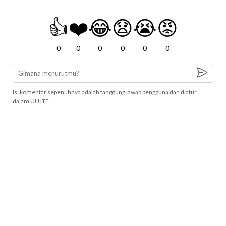
👍
❤️
😂
😧
😭
😡
0
0
0
0
0
0
Isi komentar sepenuhnya adalah tanggung jawab pengguna dan diatur
dalam UU ITE