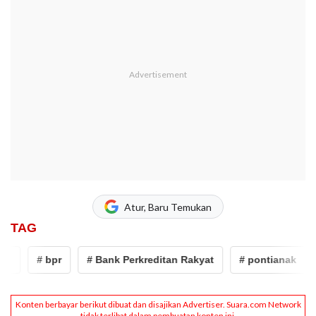
Atur, Baru Temukan
TAG
# bpr
# Bank Perkreditan Rakyat
# pontianak
# 