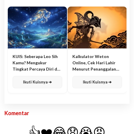
KUIS: Seberapa Leo Sih
Kalkulator Weton
Kamu? Mengukur
Online, Cek Hari Lahir
Tingkat Percaya Diri dan
Menurut Penanggalan
Karisma
Jawa
Ikuti Kuisnya ➔
Ikuti Kuisnya ➔
Komentar
👍
❤️
😂
😧
😭
😡