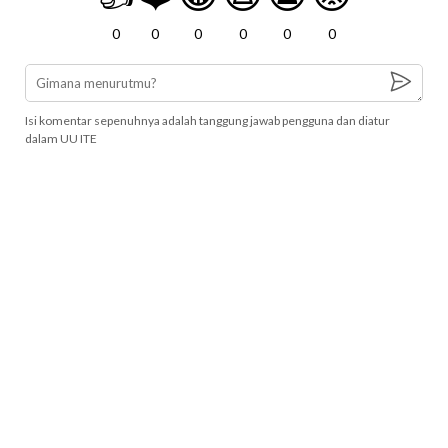
0
0
0
0
0
0
Isi komentar sepenuhnya adalah tanggung jawab pengguna dan diatur
dalam UU ITE