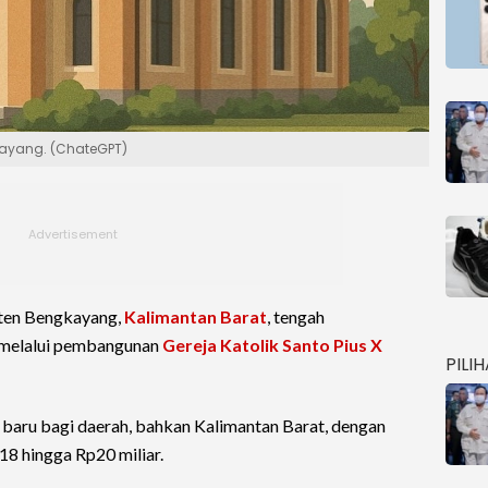
gkayang. (ChateGPT)
ten Bengkayang,
Kalimantan Barat
, tengah
melalui pembangunan
Gereja Katolik Santo Pius X
PILI
n baru bagi daerah, bahkan Kalimantan Barat, dengan
8 hingga Rp20 miliar.