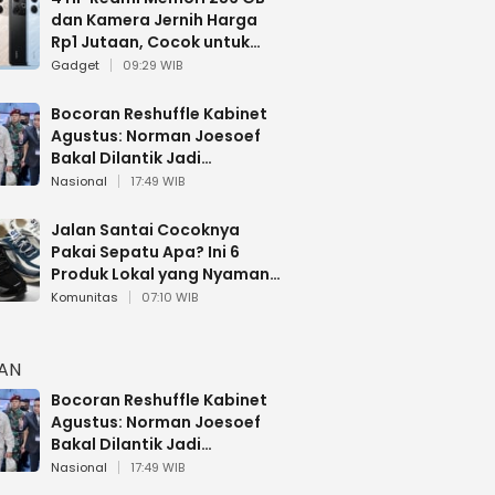
dan Kamera Jernih Harga
Rp1 Jutaan, Cocok untuk
Multitasking
Gadget
09:29 WIB
Bocoran Reshuffle Kabinet
Agustus: Norman Joesoef
Bakal Dilantik Jadi
Wamenhan RI
Nasional
17:49 WIB
Jalan Santai Cocoknya
Pakai Sepatu Apa? Ini 6
Produk Lokal yang Nyaman
Buat 17 Agustusan
Komunitas
07:10 WIB
HAN
Bocoran Reshuffle Kabinet
Agustus: Norman Joesoef
Bakal Dilantik Jadi
Wamenhan RI
Nasional
17:49 WIB