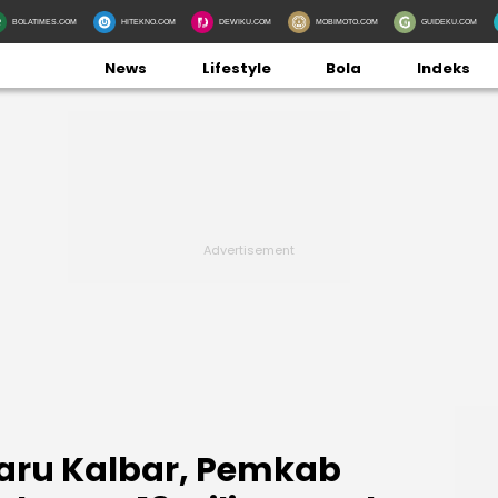
BOLATIMES.COM
HITEKNO.COM
DEWIKU.COM
MOBIMOTO.COM
GUIDEKU.COM
News
Lifestyle
Bola
Indeks
Baru Kalbar, Pemkab