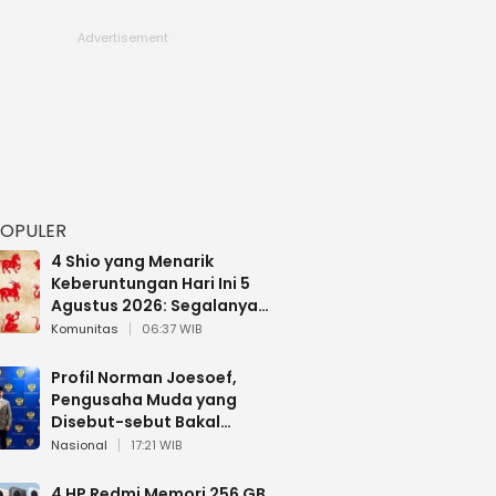
POPULER
4 Shio yang Menarik
Keberuntungan Hari Ini 5
Agustus 2026: Segalanya
Berjalan Lancar
Komunitas
06:37 WIB
Profil Norman Joesoef,
Pengusaha Muda yang
Disebut-sebut Bakal
Dilantik Jadi Wamenhan RI
Nasional
17:21 WIB
4 HP Redmi Memori 256 GB