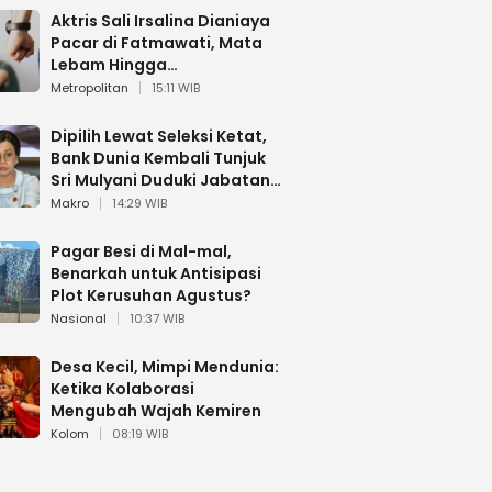
Aktris Sali Irsalina Dianiaya
Pacar di Fatmawati, Mata
Lebam Hingga
Diselamatkan Polantas
Metropolitan
15:11 WIB
Dipilih Lewat Seleksi Ketat,
Bank Dunia Kembali Tunjuk
Sri Mulyani Duduki Jabatan
Strategis
Makro
14:29 WIB
Pagar Besi di Mal-mal,
Benarkah untuk Antisipasi
Plot Kerusuhan Agustus?
Nasional
10:37 WIB
Desa Kecil, Mimpi Mendunia:
Ketika Kolaborasi
Mengubah Wajah Kemiren
Kolom
08:19 WIB