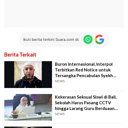
Ikuti berita terkini Suara.com di:
Berita Terkait
Buron Internasional, Interpol
Terbitkan Red Notice untuk
Tersangka Pencabulan Syekh
Ahmad Al Misry
NEWS
Kekerasan Seksual Siswi di Bali,
Sekolah Harus Pasang CCTV
hingga Larang Guru Berduaan
dengan Murid
NEWS