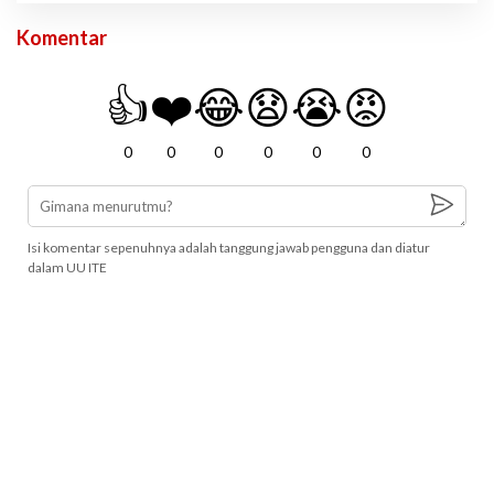
Komentar
👍
❤️
😂
😧
😭
😡
0
0
0
0
0
0
Isi komentar sepenuhnya adalah tanggung jawab pengguna dan diatur
dalam UU ITE