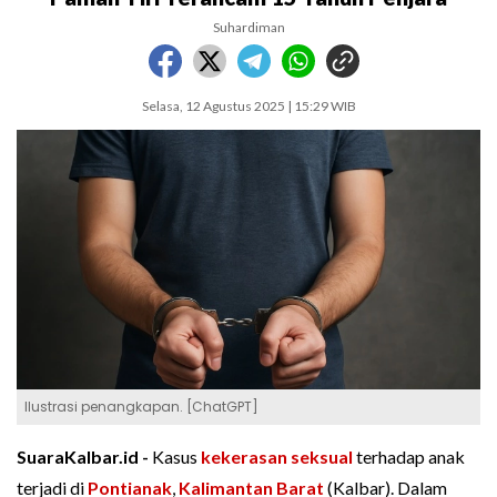
Suhardiman
Selasa, 12 Agustus 2025 | 15:29 WIB
Ilustrasi penangkapan. [ChatGPT]
SuaraKalbar.id -
Kasus
kekerasan seksual
terhadap anak
terjadi di
Pontianak
,
Kalimantan Barat
(Kalbar). Dalam