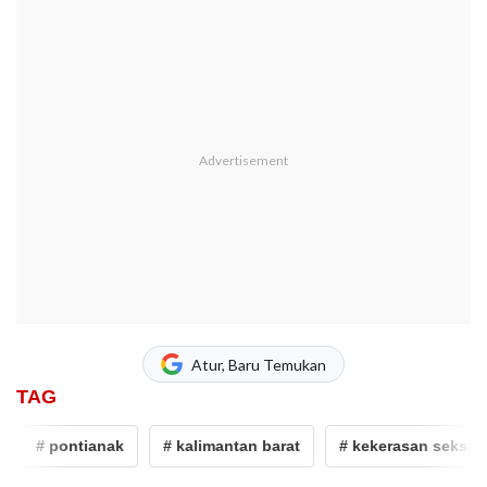
Atur, Baru Temukan
TAG
# pontianak
# kalimantan barat
# kekerasan seksual