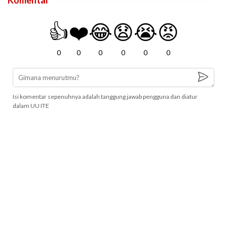
Komentar
👍
❤️
😂
😧
😭
😡
0
0
0
0
0
0
Isi komentar sepenuhnya adalah tanggung jawab pengguna dan diatur
dalam UU ITE