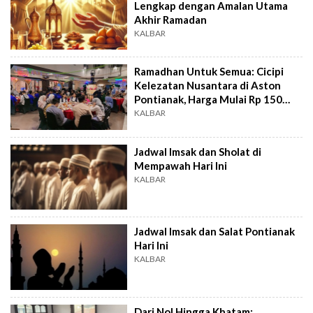
Lengkap dengan Amalan Utama
Akhir Ramadan
KALBAR
Ramadhan Untuk Semua: Cicipi
Kelezatan Nusantara di Aston
Pontianak, Harga Mulai Rp 150
Ribu!
KALBAR
Jadwal Imsak dan Sholat di
Mempawah Hari Ini
KALBAR
Jadwal Imsak dan Salat Pontianak
Hari Ini
KALBAR
Dari Nol Hingga Khatam: