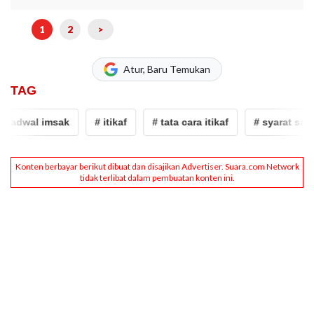
1
2
>
Atur, Baru Temukan
TAG
adwal imsak
# itikaf
# tata cara itikaf
# syarat sah pu