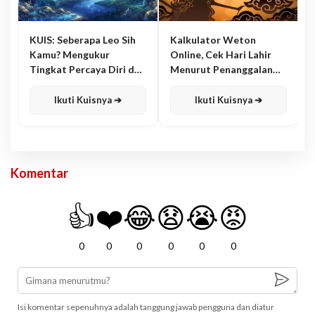
KUIS: Seberapa Leo Sih
Kalkulator Weton
Kamu? Mengukur
Online, Cek Hari Lahir
Tingkat Percaya Diri dan
Menurut Penanggalan
Karisma
Jawa
Ikuti Kuisnya ➔
Ikuti Kuisnya ➔
Komentar
👍
❤️
😂
😧
😭
😡
0
0
0
0
0
0
Isi komentar sepenuhnya adalah tanggung jawab pengguna dan diatur