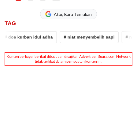
Atur, Baru Temukan
TAG
oa kurban idul adha
# niat menyembelih sapi
# niat me