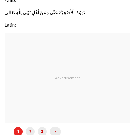
نَوَيْتُ الْأُضْحِيَّةَ عَنِّي وَعَنْ أَهْلِ بَيْتِي لِلَّهِ تَعَالَى
Latin:
1
2
3
>