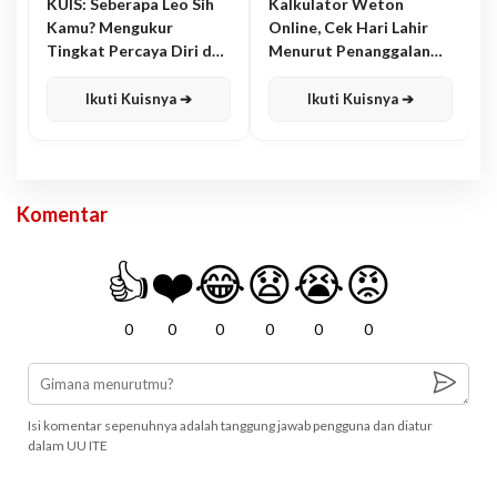
KUIS: Seberapa Leo Sih
Kalkulator Weton
Kamu? Mengukur
Online, Cek Hari Lahir
Tingkat Percaya Diri dan
Menurut Penanggalan
Karisma
Jawa
Ikuti Kuisnya ➔
Ikuti Kuisnya ➔
Komentar
👍
❤️
😂
😧
😭
😡
0
0
0
0
0
0
Isi komentar sepenuhnya adalah tanggung jawab pengguna dan diatur
dalam UU ITE