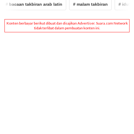
bacaan takbiran arab latin
# malam takbiran
# idul adha 