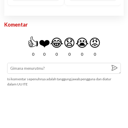
Komentar
👍
❤️
😂
😧
😭
😡
0
0
0
0
0
0
Isi komentar sepenuhnya adalah tanggung jawab pengguna dan diatur
dalam UU ITE