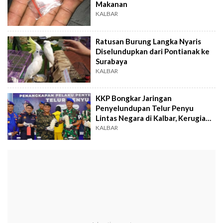
Makanan
KALBAR
Ratusan Burung Langka Nyaris
Diselundupkan dari Pontianak ke
Surabaya
KALBAR
KKP Bongkar Jaringan
Penyelundupan Telur Penyu
Lintas Negara di Kalbar, Kerugian
Capai Rp9,6 Miliar
KALBAR