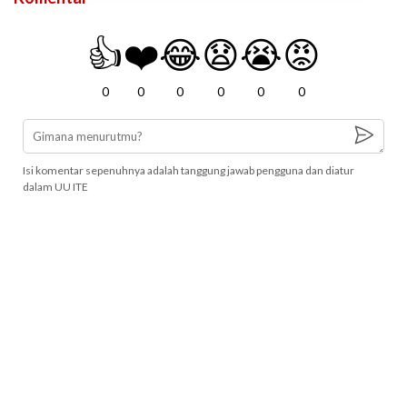
👍
❤️
😂
😧
😭
😡
0
0
0
0
0
0
Isi komentar sepenuhnya adalah tanggung jawab pengguna dan diatur
dalam UU ITE