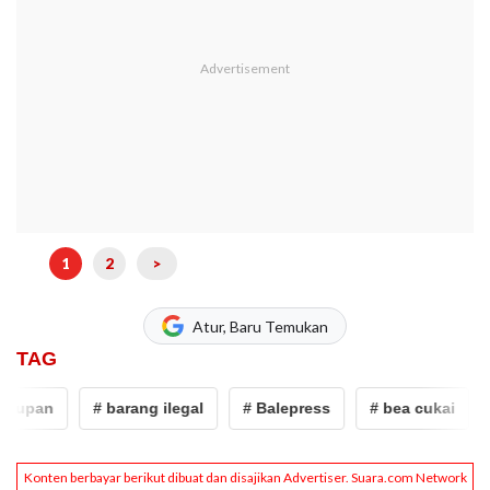
1
2
>
Atur, Baru Temukan
TAG
pan
# barang ilegal
# Balepress
# bea cukai
# P