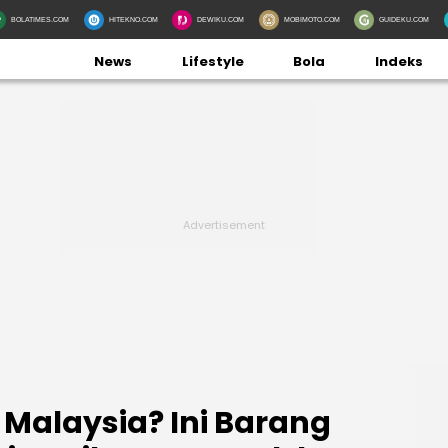
BOLATIMES.COM
HITEKNO.COM
DEWIKU.COM
MOBIMOTO.COM
GUIDEKU.COM
News
Lifestyle
Bola
Indeks
i Malaysia? Ini Barang