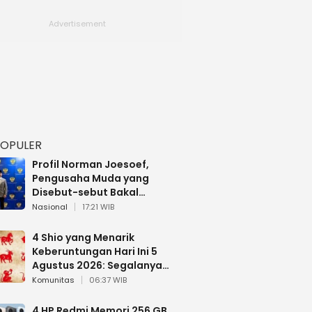
POPULER
Profil Norman Joesoef,
Pengusaha Muda yang
Disebut-sebut Bakal
Dilantik Jadi Wamenhan RI
Nasional
17:21 WIB
4 Shio yang Menarik
Keberuntungan Hari Ini 5
Agustus 2026: Segalanya
Berjalan Lancar
Komunitas
06:37 WIB
4 HP Redmi Memori 256 GB