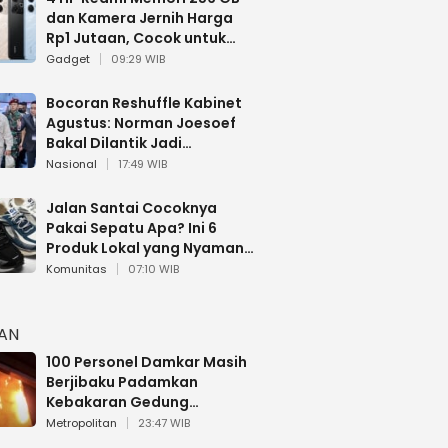
dan Kamera Jernih Harga
Rp1 Jutaan, Cocok untuk
Multitasking
Gadget
09:29 WIB
Bocoran Reshuffle Kabinet
Agustus: Norman Joesoef
Bakal Dilantik Jadi
Wamenhan RI
Nasional
17:49 WIB
Jalan Santai Cocoknya
Pakai Sepatu Apa? Ini 6
Produk Lokal yang Nyaman
Buat 17 Agustusan
Komunitas
07:10 WIB
HAN
100 Personel Damkar Masih
Berjibaku Padamkan
Kebakaran Gedung
Bapenda DKI
Metropolitan
23:47 WIB