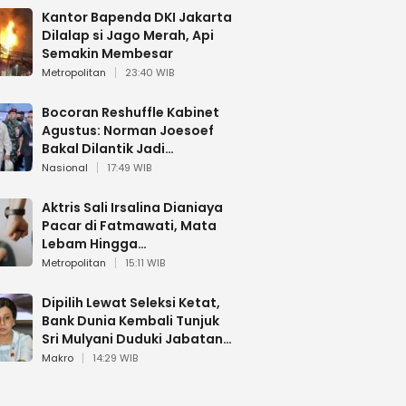
Kantor Bapenda DKI Jakarta
Dilalap si Jago Merah, Api
Semakin Membesar
Metropolitan
23:40 WIB
Bocoran Reshuffle Kabinet
Agustus: Norman Joesoef
Bakal Dilantik Jadi
Wamenhan RI
Nasional
17:49 WIB
Aktris Sali Irsalina Dianiaya
Pacar di Fatmawati, Mata
Lebam Hingga
Diselamatkan Polantas
Metropolitan
15:11 WIB
Dipilih Lewat Seleksi Ketat,
Bank Dunia Kembali Tunjuk
Sri Mulyani Duduki Jabatan
Strategis
Makro
14:29 WIB