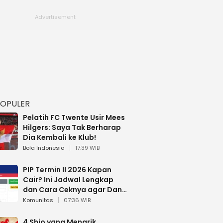
POPULER
Pelatih FC Twente Usir Mees
Hilgers: Saya Tak Berharap
Dia Kembali ke Klub!
Bola Indonesia
17:39 WIB
PIP Termin II 2026 Kapan
Cair? Ini Jadwal Lengkap
dan Cara Ceknya agar Dana
Tidak Hangus!
Komunitas
07:36 WIB
4 Shio yang Menarik