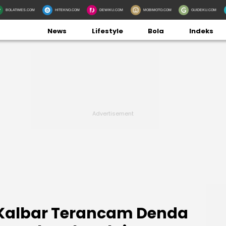
BOLATIMES.COM
HITEKNO.COM
DEWIKU.COM
MOBIMOTO.COM
GUIDEKU.COM
News
Lifestyle
Bola
Indeks
i Kalbar Terancam Denda