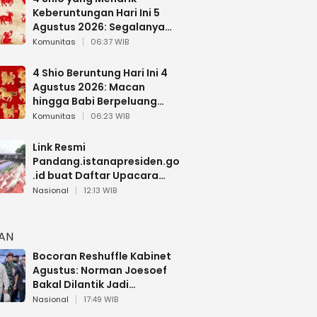
Keberuntungan Hari Ini 5
Agustus 2026: Segalanya
Berjalan Lancar
Komunitas
06:37 WIB
4 Shio Beruntung Hari Ini 4
Agustus 2026: Macan
hingga Babi Berpeluang
Dapat Kabar Baik
Komunitas
06:23 WIB
Link Resmi
Pandang.istanapresiden.go
.id buat Daftar Upacara
Bendera HUT RI di Istana
Nasional
12:13 WIB
Negara
HAN
Bocoran Reshuffle Kabinet
Agustus: Norman Joesoef
Bakal Dilantik Jadi
Wamenhan RI
Nasional
17:49 WIB