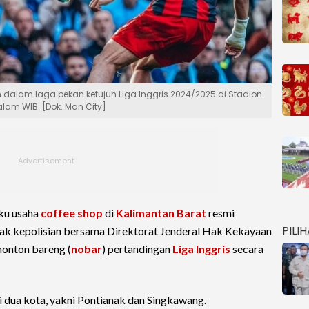
am dalam laga pekan ketujuh Liga Inggris 2024/2025 di Stadion
alam WIB. [Dok. Man City]
aku usaha
coffee shop
di
Kalimantan Barat
resmi
PILI
hak kepolisian bersama Direktorat Jenderal Hak Kekayaan
nonton bareng (
nobar
) pertandingan
Liga Inggris
secara
di dua kota, yakni Pontianak dan Singkawang.