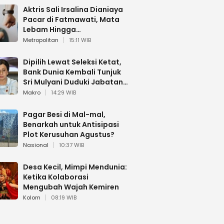
Aktris Sali Irsalina Dianiaya
Pacar di Fatmawati, Mata
Lebam Hingga
Diselamatkan Polantas
Metropolitan
15:11 WIB
Dipilih Lewat Seleksi Ketat,
Bank Dunia Kembali Tunjuk
Sri Mulyani Duduki Jabatan
Strategis
Makro
14:29 WIB
Pagar Besi di Mal-mal,
Benarkah untuk Antisipasi
Plot Kerusuhan Agustus?
Nasional
10:37 WIB
Desa Kecil, Mimpi Mendunia:
Ketika Kolaborasi
Mengubah Wajah Kemiren
Kolom
08:19 WIB