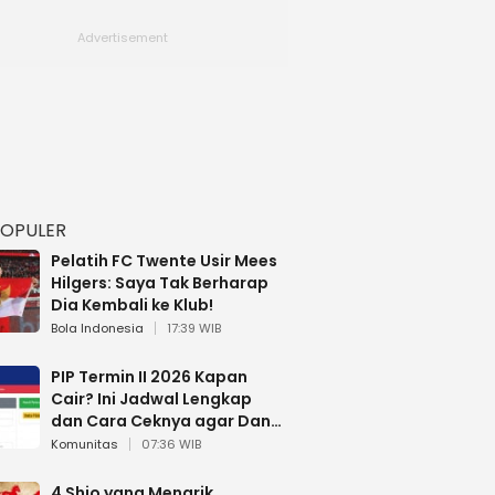
POPULER
Pelatih FC Twente Usir Mees
Hilgers: Saya Tak Berharap
Dia Kembali ke Klub!
Bola Indonesia
17:39 WIB
PIP Termin II 2026 Kapan
Cair? Ini Jadwal Lengkap
dan Cara Ceknya agar Dana
Tidak Hangus!
Komunitas
07:36 WIB
4 Shio yang Menarik