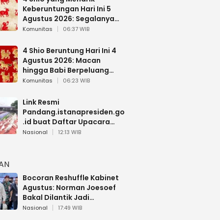
Keberuntungan Hari Ini 5
Agustus 2026: Segalanya
Berjalan Lancar
Komunitas
06:37 WIB
4 Shio Beruntung Hari Ini 4
Agustus 2026: Macan
hingga Babi Berpeluang
Dapat Kabar Baik
Komunitas
06:23 WIB
Link Resmi
Pandang.istanapresiden.go
.id buat Daftar Upacara
Bendera HUT RI di Istana
Nasional
12:13 WIB
Negara
HAN
Bocoran Reshuffle Kabinet
Agustus: Norman Joesoef
Bakal Dilantik Jadi
Wamenhan RI
Nasional
17:49 WIB