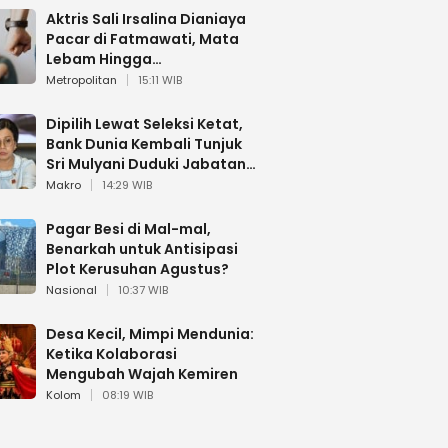
Aktris Sali Irsalina Dianiaya
Pacar di Fatmawati, Mata
Lebam Hingga
Diselamatkan Polantas
Metropolitan
15:11 WIB
Dipilih Lewat Seleksi Ketat,
Bank Dunia Kembali Tunjuk
Sri Mulyani Duduki Jabatan
Strategis
Makro
14:29 WIB
Pagar Besi di Mal-mal,
Benarkah untuk Antisipasi
Plot Kerusuhan Agustus?
Nasional
10:37 WIB
Desa Kecil, Mimpi Mendunia:
Ketika Kolaborasi
Mengubah Wajah Kemiren
Kolom
08:19 WIB