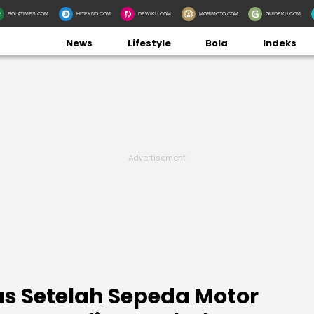
BOLATIMES.COM
HITEKNO.COM
DEWIKU.COM
MOBIMOTO.COM
GUIDEKU.COM
News
Lifestyle
Bola
Indeks
as Setelah Sepeda Motor