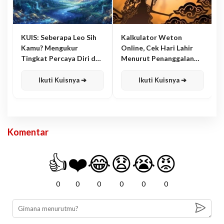
KUIS: Seberapa Leo Sih
Kalkulator Weton
Kamu? Mengukur
Online, Cek Hari Lahir
Tingkat Percaya Diri dan
Menurut Penanggalan
Karisma
Jawa
Ikuti Kuisnya ➔
Ikuti Kuisnya ➔
Komentar
👍
❤️
😂
😧
😭
😡
0
0
0
0
0
0