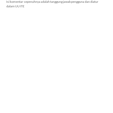
Isi komentar sepenuhnya adalah tanggung jawab pengguna dan diatur
dalam UU ITE