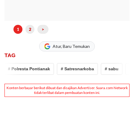
1
2
>
Atur, Baru Temukan
TAG
# Polresta Pontianak
# Satresnarkoba
# sabu
# kuri