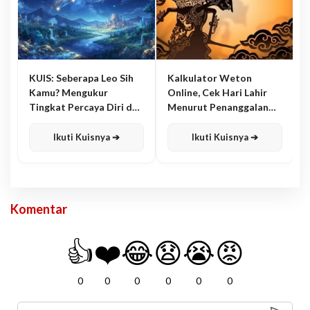
KUIS: Seberapa Leo Sih
Kalkulator Weton
Kamu? Mengukur
Online, Cek Hari Lahir
Tingkat Percaya Diri dan
Menurut Penanggalan
Karisma
Jawa
Ikuti Kuisnya ➔
Ikuti Kuisnya ➔
Komentar
👍
❤️
😂
😧
😭
😡
0
0
0
0
0
0