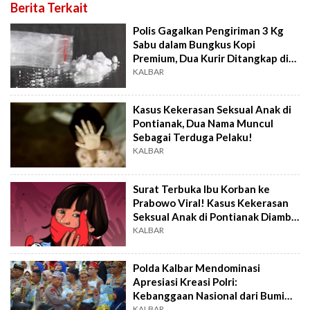
Berita Terkait
Polis Gagalkan Pengiriman 3 Kg
Sabu dalam Bungkus Kopi
Premium, Dua Kurir Ditangkap di
Pontianak
KALBAR
Kasus Kekerasan Seksual Anak di
Pontianak, Dua Nama Muncul
Sebagai Terduga Pelaku!
KALBAR
Surat Terbuka Ibu Korban ke
Prabowo Viral! Kasus Kekerasan
Seksual Anak di Pontianak Diambil
Alih Polda
KALBAR
Polda Kalbar Mendominasi
Apresiasi Kreasi Polri:
Kebanggaan Nasional dari Bumi
Khatulistiwa
KALBAR