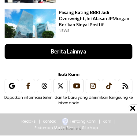
Pasang Rating BBRI Jadi
Overweight, Ini Alasan JPMorgan
Berikan Sinyal Positif
NEWS
Berita Lainnya
Ikuti Kami
Dapatkan informasi terkini dan terbaru yang dikirimkan langsung ke
Inbox anda
Redaksi
Kontak
Tentang Kami
Karir
Pedoman Media Siber
Site Map