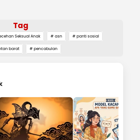
Tag
lecehan Seksual Anak
# asn
# panti sosial
ntan barat
# pencabulan
k