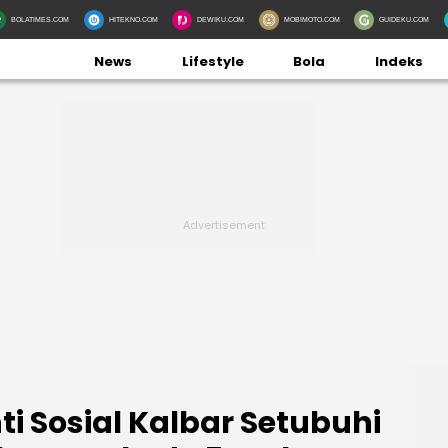
BOLATIMES.COM
HITEKNO.COM
DEWIKU.COM
MOBIMOTO.COM
GUIDEKU.COM
News
Lifestyle
Bola
Indeks
ti Sosial Kalbar Setubuhi