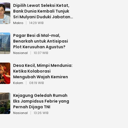
Dipilih Lewat Seleksi Ketat,
Bank Dunia Kembali Tunjuk
Sri Mulyani Duduki Jabatan
Strategis
Makro
14:29 WIB
Pagar Besi di Mal-mal,
Benarkah untuk Antisipasi
Plot Kerusuhan Agustus?
Nasional
10:37 WIB
Desa Kecil, Mimpi Mendunia:
Ketika Kolaborasi
Mengubah Wajah Kemiren
Kolom
08:19 WIB
Kejagung Geledah Rumah
Eks Jampidsus Febrie yang
Pernah Dijaga TNI
Nasional
13:26 WIB