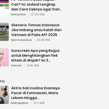
Cair? Ini Jadwal Lengkap
dan Cara Ceknya agar Dana
Tidak Hangus!
Komunitas
07:36 WIB
Skenario Timnas Indonesia
Jika Imbang atau Kalah dari
Vietnam di Piala AFF 2026
Bola Indonesia
20:49 WIB
Sunscreen Apa yang Bagus
untuk Menghilangkan Flek
Hitam di Wajah? Ini 3
Rekomendasi sesuai Review
Female
14:45 WIB
HAN
Aktris Sali Irsalina Dianiaya
Pacar di Fatmawati, Mata
Lebam Hingga
Diselamatkan Polantas
Metropolitan
15:11 WIB