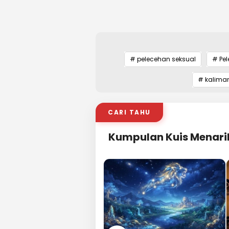
# pelecehan seksual
# Pe
# kalima
CARI TAHU
Kumpulan Kuis Menari