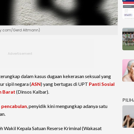
bay.com/Gerd Altmann)
terungkap dalam kasus dugaan kekerasan seksual yang
r sipil negara (
ASN
) yang bertugas di UPT
Panti Sosial
n Barat
(Dinsos Kalbar).
PILI
n
pencabulan
, penyidik kini mengungkap adanya satu
an.
leh Wakil Kepala Satuan Reserse Kriminal (Wakasat