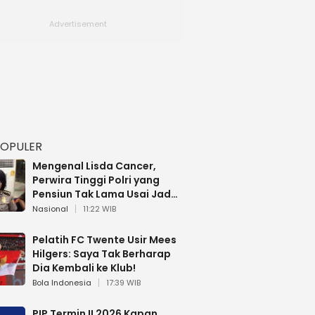
POPULER
Mengenal Lisda Cancer,
Perwira Tinggi Polri yang
Pensiun Tak Lama Usai Jadi
Brigjen
Nasional
11:22 WIB
Pelatih FC Twente Usir Mees
Hilgers: Saya Tak Berharap
Dia Kembali ke Klub!
Bola Indonesia
17:39 WIB
PIP Termin II 2026 Kapan