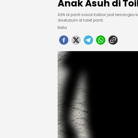
Anak Asuh di Toi
ASN di panti sosial Kalbar jadi tersangka
disetubuhi di toilet panti.
Bella