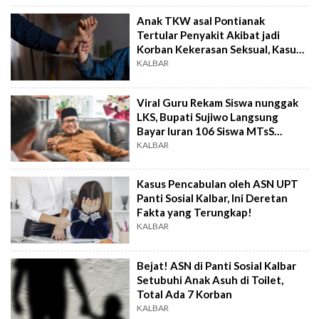
Anak TKW asal Pontianak
Tertular Penyakit Akibat jadi
Korban Kekerasan Seksual, Kasus
Mandek Setahun
KALBAR
Viral Guru Rekam Siswa nunggak
LKS, Bupati Sujiwo Langsung
Bayar Iuran 106 Siswa MTsS
Sungai Kakap
KALBAR
Kasus Pencabulan oleh ASN UPT
Panti Sosial Kalbar, Ini Deretan
Fakta yang Terungkap!
KALBAR
Bejat! ASN di Panti Sosial Kalbar
Setubuhi Anak Asuh di Toilet,
Total Ada 7 Korban
KALBAR