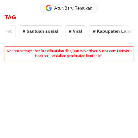
Atur, Baru Temukan
TAG
rat
# bantuan sosial
# Viral
# Kabupaten Landak