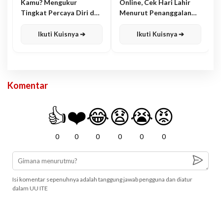
Kamu? Mengukur
Online, Cek Hari Lahir
Tingkat Percaya Diri dan
Menurut Penanggalan
Karisma
Jawa
Ikuti Kuisnya ➔
Ikuti Kuisnya ➔
Komentar
👍
❤️
😂
😧
😭
😡
0
0
0
0
0
0
Isi komentar sepenuhnya adalah tanggung jawab pengguna dan diatur
dalam UU ITE